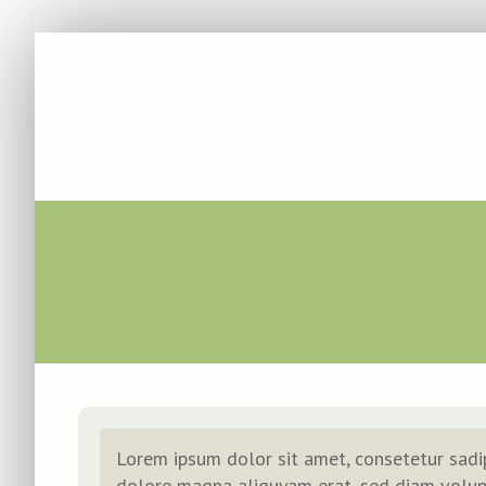
Lorem ipsum dolor sit amet, consetetur sadi
dolore magna aliquyam erat, sed diam volupt