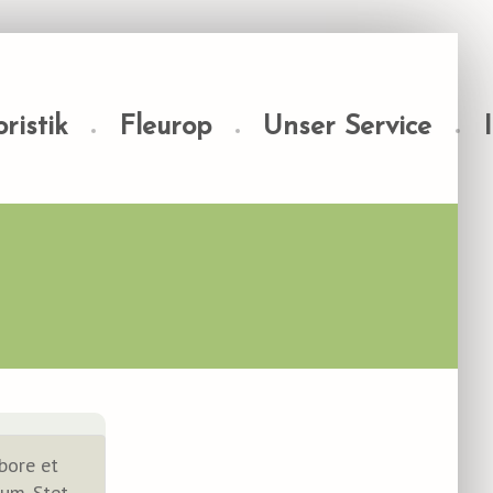
ristik
Fleurop
Unser Service
bore et
um. Stet