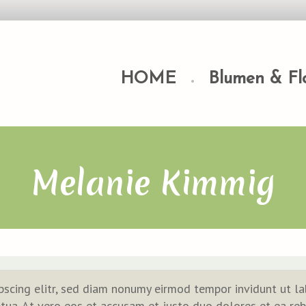
HOME
Blumen & Flo
Melanie Kimmig
pscing elitr, sed diam nonumy eirmod tempor invidunt ut la
ua. At vero eos et accusam et justo duo dolores et ea reb