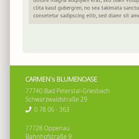
clita kasd gubergren, no sea takimata sanct
consetetur sadipscing elitr, sed diamr sit am
CARMEN´s BLUMENOASE
77740 Bad Peterstal-Griesbach
Schwarzwaldstraße 29
0 78 06 - 363
77728 Oppenau
Bahnhofstraße 9