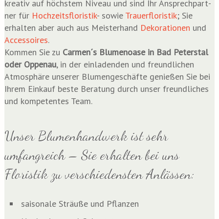
krea­tiv auf höchs­tem Niveau und sind Ihr Ansprech­part­
ner für
Hoch­zeits­flo­ris­tik
- sowie
Trau­er­flo­ris­tik
; Sie
erhal­ten aber auch aus Meis­ter­hand
Deko­ra­tio­nen
und
Acces­soires
.
Kom­men Sie zu
Carmen´s Blu­men­oa­se in Bad Peter­s­tal
oder Oppen­au
, in der ein­la­den­den und freund­li­chen
Atmo­sphä­re unse­rer Blu­men­ge­schäf­te genie­ßen Sie bei
Ihrem Ein­kauf bes­te Bera­tung durch unser freund­li­ches
und kom­pe­ten­tes Team.
Unser Blumenhandwerk ist sehr
umfangreich – Sie erhalten bei uns
Floristik zu verschiedensten Anlässen:
sai­so­na­le Sträu­ße und Pflanzen