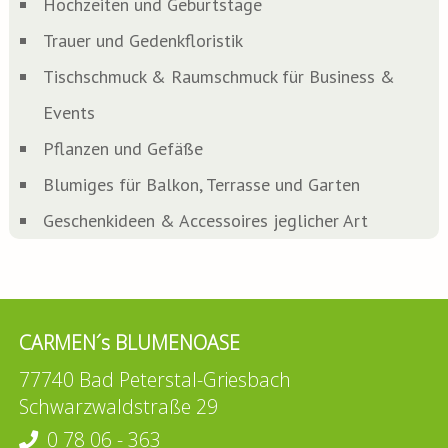
Hoch­zei­ten und Geburtstage
Trau­er und Gedenkfloristik
Tisch­schmuck & Raum­schmuck für Busi­ness &
Events
Pflan­zen und Gefäße
Blu­mi­ges für Bal­kon, Ter­ras­se und Garten
Geschenk­ideen & Acces­soires jeg­li­cher Art
CARMEN´s BLUMENOASE
77740 Bad Peterstal-Griesbach
Schwarzwaldstraße 29
0 78 06 - 363