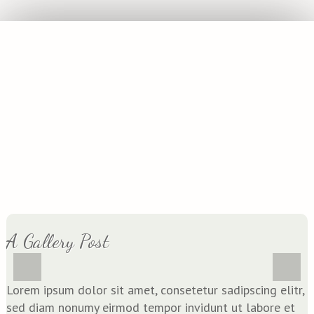
A Gallery Post
Lorem ipsum dolor sit amet, con­sete­tur sadipscing elitr,
sed diam nonumy eirm­od tem­por invidunt ut labo­re et