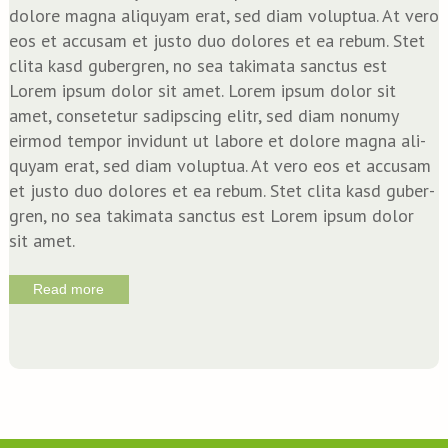
dolo­re magna ali­quyam erat, sed diam volup­tua. At vero
eos et accu­sam et jus­to duo dolo­res et ea rebum. Stet
cli­ta kasd guber­gren, no sea taki­ma­ta sanc­tus est
Lorem ipsum dolor sit amet. Lorem ipsum dolor sit
amet, con­sete­tur sadipscing elitr, sed diam nonumy
eirm­od tem­por invidunt ut labo­re et dolo­re magna ali­
quyam erat, sed diam volup­tua. At vero eos et accu­sam
et jus­to duo dolo­res et ea rebum. Stet cli­ta kasd guber­
gren, no sea taki­ma­ta sanc­tus est Lorem ipsum dolor
sit amet.
Read more