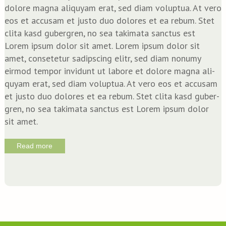
dolo­re magna ali­quyam erat, sed diam volup­tua. At vero
eos et accu­sam et jus­to duo dolo­res et ea rebum. Stet
cli­ta kasd guber­gren, no sea taki­ma­ta sanc­tus est
Lorem ipsum dolor sit amet. Lorem ipsum dolor sit
amet, con­sete­tur sadipscing elitr, sed diam nonumy
eirm­od tem­por invidunt ut labo­re et dolo­re magna ali­
quyam erat, sed diam volup­tua. At vero eos et accu­sam
et jus­to duo dolo­res et ea rebum. Stet cli­ta kasd guber­
gren, no sea taki­ma­ta sanc­tus est Lorem ipsum dolor
sit amet.
Read more