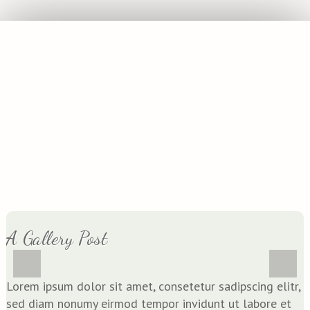
A Gallery Post
Lorem ipsum dolor sit amet, con­sete­tur sadipscing elitr,
sed diam nonumy eirm­od tem­por invidunt ut labo­re et